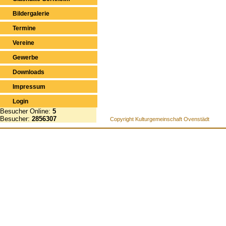
Bildergalerie
Termine
Vereine
Gewerbe
Downloads
Impressum
Login
Besucher Online:
5
Besucher:
2856307
Copyright Kulturgemeinschaft Ovenstädt