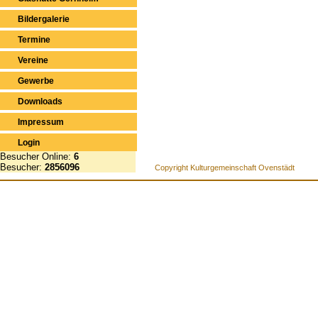
Bildergalerie
Termine
Vereine
Gewerbe
Downloads
Impressum
Login
Besucher Online:
6
Besucher:
2856096
Copyright Kulturgemeinschaft Ovenstädt