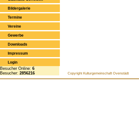
Bildergalerie
Termine
Vereine
Gewerbe
Downloads
Impressum
Login
Besucher Online:
6
Besucher:
2856216
Copyright Kulturgemeinschaft Ovenstädt