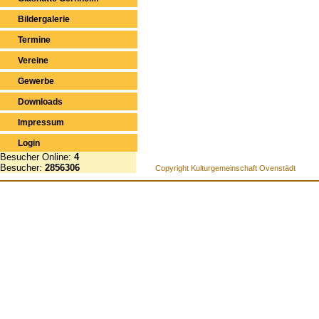
Bildergalerie
Termine
Vereine
Gewerbe
Downloads
Impressum
Login
Besucher Online:
4
Besucher:
2856306
Copyright Kulturgemeinschaft Ovenstädt