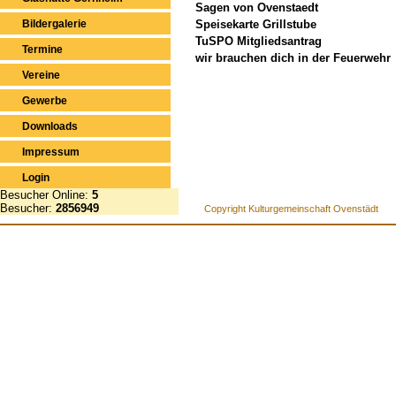
Sagen von Ovenstaedt
Bildergalerie
Speisekarte Grillstube
TuSPO Mitgliedsantrag
Termine
wir brauchen dich in der Feuerwehr
Vereine
Gewerbe
Downloads
Impressum
Login
Besucher Online:
5
Besucher:
2856949
Copyright Kulturgemeinschaft Ovenstädt