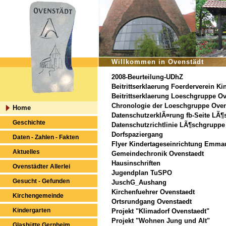
Willkommen in Ovenstädt
2008-Beurteilung-UDhZ
Beitrittserklaerung Foerderverein Ki
Beitrittserklaerung Loeschgruppe O
Chronologie der Loeschgruppe Oven
Home
DatenschutzerklÃ¤rung fb-Seite LÃ
Geschichte
Datenschutzrichtlinie LÃ¶schgruppe
Dorfspaziergang
Daten - Zahlen - Fakten
Flyer Kindertageseinrichtung Emma
Aktuelles
Gemeindechronik Ovenstaedt
Hausinschriften
Ovenstädter Allerlei
Jugendplan TuSPO
Gesucht - Gefunden
JuschG_Aushang
Kirchenfuehrer Ovenstaedt
Kirchengemeinde
Ortsrundgang Ovenstaedt
Kindergarten
Projekt "Klimadorf Ovenstaedt"
Projekt "Wohnen Jung und Alt"
Glashütte Gernheim