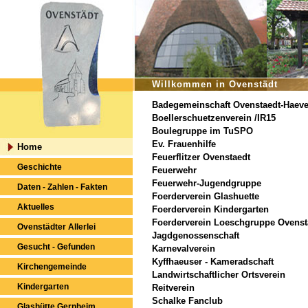
Willkommen in Ovenstädt
Badegemeinschaft Ovenstaedt-Haev
Boellerschuetzenverein /IR15
Boulegruppe im TuSPO
Ev. Frauenhilfe
Home
Feuerflitzer Ovenstaedt
Geschichte
Feuerwehr
Feuerwehr-Jugendgruppe
Daten - Zahlen - Fakten
Foerderverein Glashuette
Aktuelles
Foerderverein Kindergarten
Foerderverein Loeschgruppe Ovenst
Ovenstädter Allerlei
Jagdgenossenschaft
Gesucht - Gefunden
Karnevalverein
Kyffhaeuser - Kameradschaft
Kirchengemeinde
Landwirtschaftlicher Ortsverein
Kindergarten
Reitverein
Schalke Fanclub
Glashütte Gernheim