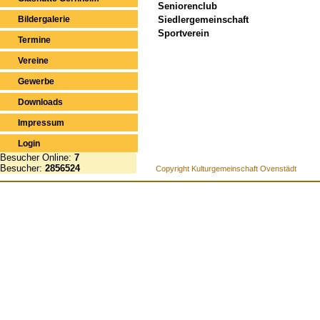
Seniorenclub
Bildergalerie
Siedlergemeinschaft
Sportverein
Termine
Vereine
Gewerbe
Downloads
Impressum
Login
Besucher Online:
7
Besucher:
2856524
Copyright Kulturgemeinschaft Ovenstädt